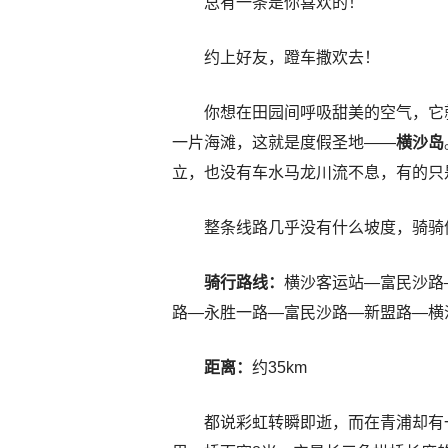
总有一条是你喜欢的！
约上好友，蹬车撒欢去！
你想在田园间呼吸甜美的空气，它
一片海滩，这就是度假圣地——
横沙岛
立，也没有车水马龙川流不息，有的只
整条线路几乎没有什么坡度，骑骑
骑行路线：
横沙客运站—富民沙路
路—永胜一路—富民沙路—新盟路—横
距离：
约35km
都说彩虹转瞬即逝，而在青浦却有