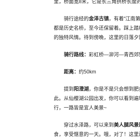
里，桥面宽8米，它是长三角拱桥长度的
骑行途经的
金泽古镇
，有着“江南
都是历史名桥，至今还保留着。踩上踏
的独特风情。待到傍晚，这里的日落夕
骑行路线：
彩虹桥—泖河—青西郊
距离：
约50km
提到
阳澄湖
，你是不是只会想到肥
此。从仙樱湖公园出发，你可以看到遍
行，一路皆是宜人美景~
穿过水泽路，可以来到
美人腿风景
食，享受惬意的一天。哦，对了！这里