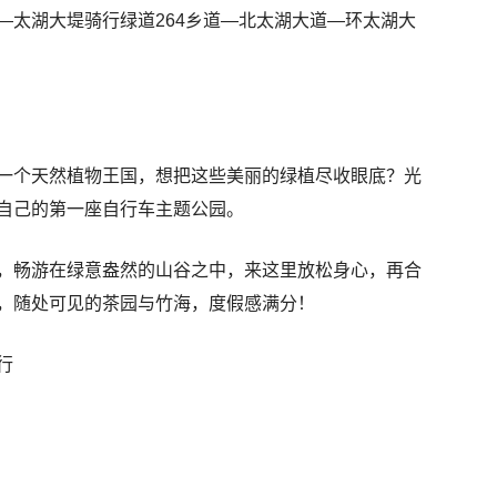
—太湖大堤骑行绿道264乡道—北太湖大道—环太湖大
一个天然植物王国，想把这些美丽的绿植尽收眼底？光
自己的第一座自行车主题公园。
，畅游在绿意盎然的山谷之中，来这里放松身心，再合
，随处可见的茶园与竹海，度假感满分！
行