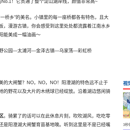
No.1！它贯通了整个淀山湖岸线，颜值非常高~
第一桥乡”的美名。小镇里的每一座桥都各有特色，且大
板，漫游古镇，你会感受到这里处处都流露着江南水乡
阳能美成一幅油画～
野公园—太浦河—金泽古镇—乌家荡—彩虹桥
美的大闸蟹？NO，NO，NO！阳澄湖的特色远不止于
视
地的野花以及大片的木绣球已经绽放。沿着湖边悠闲骑
区
。骑累了的话可以在此休息片刻，吹吹湖风，吃吃零
还是阳澄湖大闸蟹育苗基地噢。听到这里是不是已经嘴
3秒