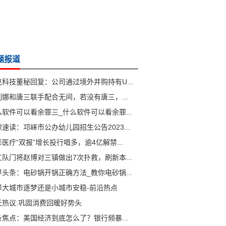
题报道
克科技董秘回复：公司通过境外并购持有U...
列娜和唐三联手配合无间，若没有唐三，...
么软件可以看余罪三_什么软件可以看余罪...
速读：邛崃市公办幼儿园招生公告2023...
医疗“双报”增长投行唱多，逾4亿解禁...
江队门将赵博对三镇做出7次扑救，刷新本...
界头条：电砂锅开锅正确方法_教你电砂锅...
择大城市逐梦还是小城市安稳-前沿热点
天热议:巩固消费回暖好势头
条焦点：美国经济到底怎么了？银行频暴...