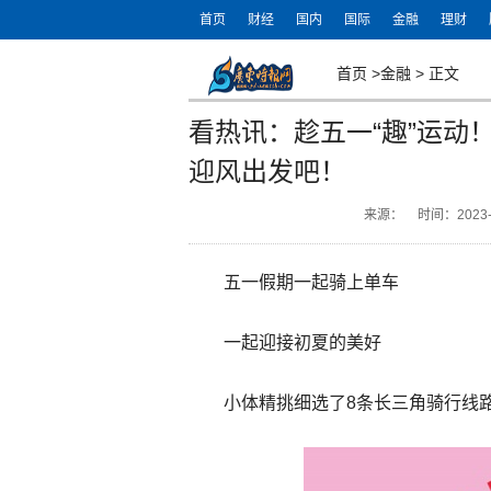
首页
财经
国内
国际
金融
理财
首页
>
金融
>
正文
看热讯：趁五一“趣”运动
迎风出发吧！
来源：
时间：2023-0
五一假期一起骑上单车
一起迎接初夏的美好
小体精挑细选了8条长三角骑行线