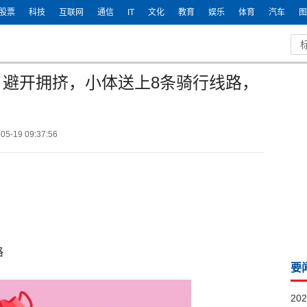
股票
科技
互联网
通信
IT
文化
教育
娱乐
体育
汽车
图
！避开拥挤，小体送上8条骑行线路，
5-19 09:37:56
路
要
20