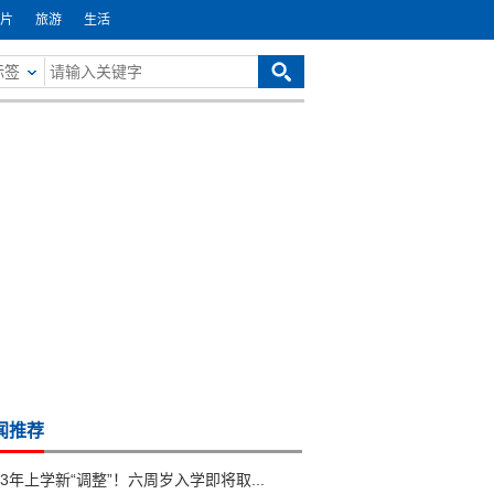
片
旅游
生活
标签
闻推荐
23年上学新“调整”！六周岁入学即将取...