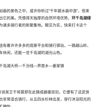
如画的景色之中，或许你听过“千年碧水画中游”，但来
出它的美。凭借得天独厚的自然环境优势，
环千岛湖绿
为诸多骑行者的新聚集地。眼见为实，快来打卡这个
途有着许许多多的观景平台和骑行驿站，一路越山岭、
车休闲，还能一览千岛湖的湖光山色。
千岛湖大桥—千汾线—界首乡—姜家镇
，传说吴王干将莫邪在此铸成雌雄双剑，它便有了这武侠
也非常适合骑行，从五四水杉林出发，穿行沐浴阳光的
旷神怡。