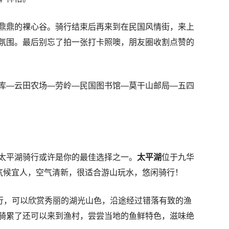
鼎鼎的裸心谷。骑行结束后再来到在民国风情街，来上
氛围。最后别忘了拍一张打卡照噢，朋友圈收割点赞的
库—云田农场—劳岭—民国图书馆—莫干山邮局—五四
太平湖骑行或许是你的最佳选择之一。
太平湖
位于九华
，气候宜人，空气清新，很适合游山玩水，悠闲骑行！
骑行，可以欣赏秀丽的湖光山色，沿途经过错落有致的渔
骑累了还可以来到渔村，尝尝当地的鱼鲜特色，滋味绝