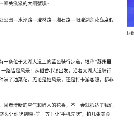
一顿美滋滋的大闸蟹噢~
址公园—水泽路—澄林路—湘石路—阳澄湖莲花岛度假
快看
有一条位于太湖大道上的蓝色骑行步道，堪称
“苏州最
，一路皆是风景！从稻香小镇出发，沿着太湖大道骑行
种满了油菜花，无论是拍风景，还是打卡游客照，都非
，闻着清新的空气和醉人的花香，不一会就抵达了我们
点浇头让你吃到嗨~等一等！让“手机先吃”，拍几张美食