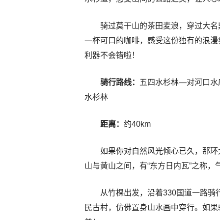
骑过莫干山的茶田麦浪，穿过大名
一杯可口的咖啡，感受这份独有的浪漫
利器不会错啦！
骑行路线：
五四水杉林—对河口水
水杉林
距离：
约40km
如果你对自然风光倾心已久，那环
山与黄山之间，有“东方日内瓦”之称
从竹棵出发，沿着330国道一路
民古村，仿佛置身山水画中穿行。如果