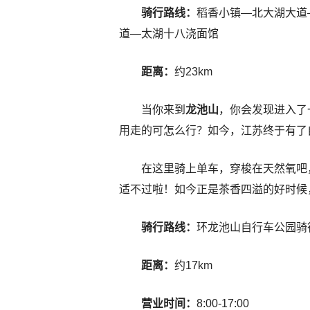
骑行路线：
稻香小镇—北大湖大道
道—太湖十八浇面馆
距离：
约23km
当你来到
龙池山
，你会发现进入了
用走的可怎么行？如今，江苏终于有了
在这里骑上单车，穿梭在天然氧吧
适不过啦！如今正是茶香四溢的好时候
骑行路线：
环龙池山自行车公园骑
距离：
约17km
营业时间：
8:00-17:00