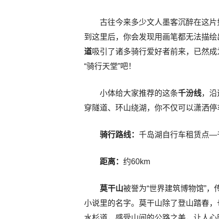
古往今来多少文人墨客沉醉在这片
到这里后，你会发现用画笔都无法描绘
道
吸引了诸多骑行爱好者前来，已然成
“骑行天堂”吧！
小体给大家推荐的这条
千汾线
，沿
穿隧道、环山绕湖，你不仅可以潇洒停
骑行路线：
千岛湖自行车租赁点—
距离：
约60km
莫干山
被誉为“世界建筑博物馆”
小说里的名字。莫干山除了登山踏春，
水杉道，感受山间的公路之美，让人心