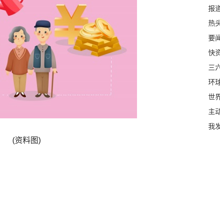
报
热头
要闻
快
三六
环
世
主
我
(资料图)