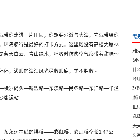
就带你走进一片田园；你想要沙滩与大海，它就带给你
专
。环岛骑行是最好的打卡方式。这里既没有高楼大厦林
雅
是蓝天白云、青山绿水，呼吸时仿佛空气都带着甜味～
胡
什
停停，满眼的海滨风光尽收眼底，美不胜收~
环球
—横沙码头—新盟路—东滨路—民冬路—东江路—华泾
联影
沙客运站
浙
世
选
天
一条永远在线的拱桥——
彩虹桥
。彩虹桥全长1.47公
头