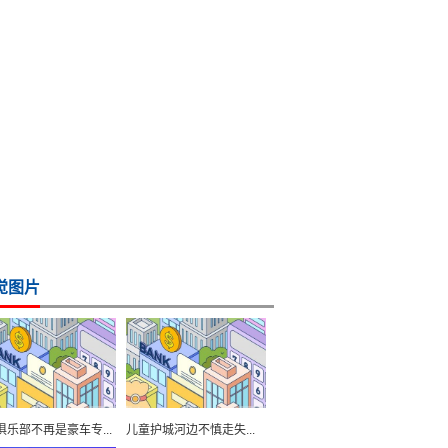
觉图片
俱乐部不再是豪车专...
儿童护城河边不慎走失...