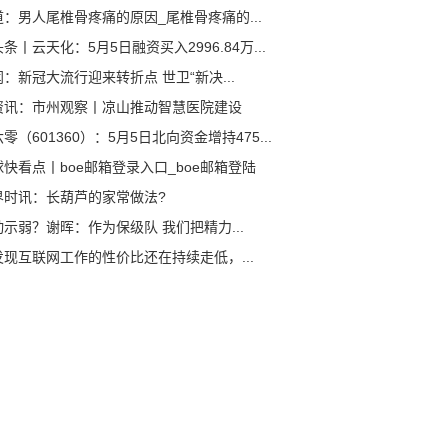
道：男人尾椎骨疼痛的原因_尾椎骨疼痛的...
条丨云天化：5月5日融资买入2996.84万...
：新冠大流行迎来转折点 世卫“新决...
资讯：市州观察丨凉山推动智慧医院建设
零（601360）：5月5日北向资金增持475...
球快看点丨boe邮箱登录入口_boe邮箱登陆
界时讯：长葫芦的家常做法?
动示弱？谢晖：作为保级队 我们把精力...
发现互联网工作的性价比还在持续走低，...