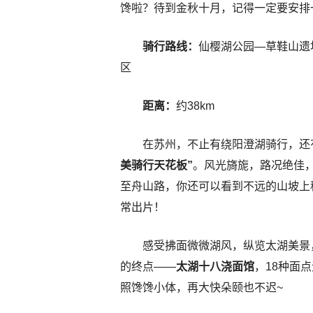
馋啦？待到金秋十月，记得一定要安排
骑行路线：
仙樱湖公园—草鞋山遗
区
距离：
约38km
在苏州，不止有绕阳澄湖骑行，还
美骑行天花板”
。风光旖旎，路况绝佳
至舟山路，你还可以看到不远的山坡上
常出片！
感受拂面微微湖风，纵览太湖美景
的终点——
太湖十八浇面馆
，18种面
照馋馋小体，再大快朵颐也不迟~