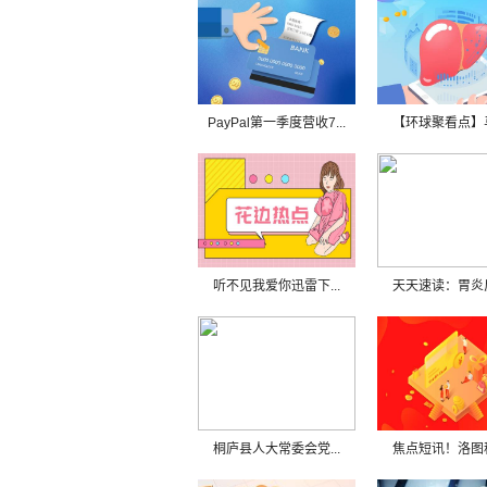
PayPal第一季度营收7...
【环球聚看点】马
听不见我爱你迅雷下...
天天速读：胃炎反
桐庐县人大常委会党...
焦点短讯！洛图科