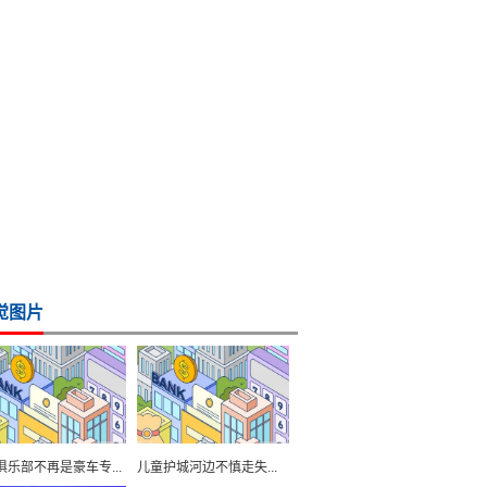
觉图片
俱乐部不再是豪车专...
儿童护城河边不慎走失...