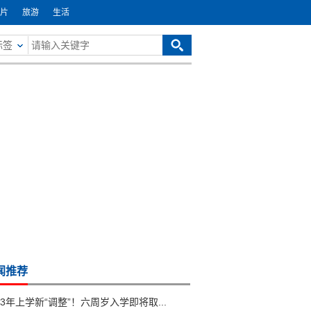
片
旅游
生活
标签
闻推荐
23年上学新“调整”！六周岁入学即将取...