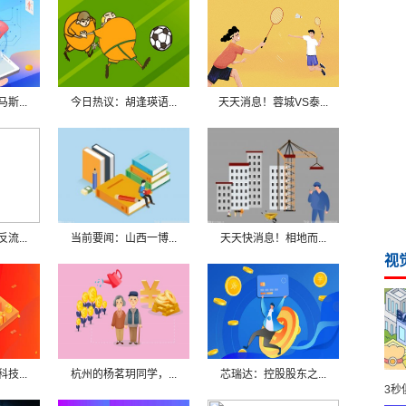
斯...
今日热议：胡逢瑛语...
天天消息！蓉城VS泰...
流...
当前要闻：山西一博...
天天快消息！相地而...
视
技...
杭州的杨茗玥同学，...
芯瑞达：控股股东之...
3秒