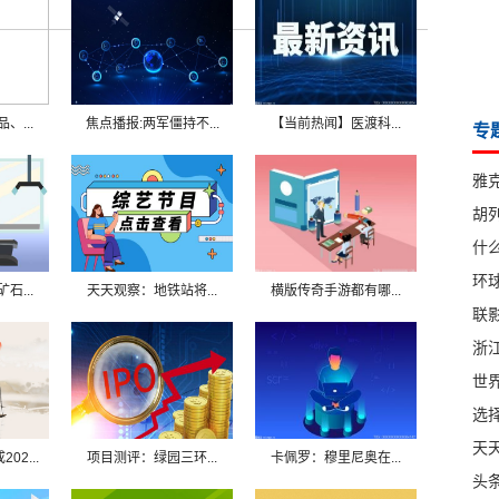
、...
焦点播报:两军僵持不...
【当前热闻】医渡科...
专
雅
胡
什
环球
石...
天天观察：地铁站将...
横版传奇手游都有哪...
联影
浙
世
选
天
2...
项目测评：绿园三环...
卡佩罗：穆里尼奥在...
头