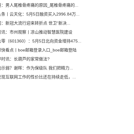
道：男人尾椎骨疼痛的原因_尾椎骨疼痛的...
条丨云天化：5月5日融资买入2996.84万...
：新冠大流行迎来转折点 世卫“新决...
资讯：市州观察丨凉山推动智慧医院建设
零（601360）：5月5日北向资金增持475...
球快看点丨boe邮箱登录入口_boe邮箱登陆
界时讯：长葫芦的家常做法?
动示弱？谢晖：作为保级队 我们把精力...
发现互联网工作的性价比还在持续走低，...