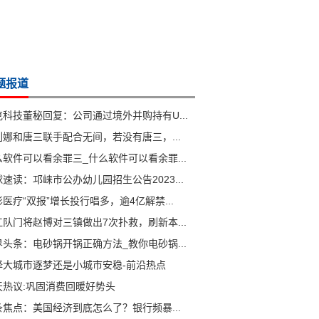
题报道
克科技董秘回复：公司通过境外并购持有U...
列娜和唐三联手配合无间，若没有唐三，...
么软件可以看余罪三_什么软件可以看余罪...
速读：邛崃市公办幼儿园招生公告2023...
医疗“双报”增长投行唱多，逾4亿解禁...
江队门将赵博对三镇做出7次扑救，刷新本...
界头条：电砂锅开锅正确方法_教你电砂锅...
择大城市逐梦还是小城市安稳-前沿热点
天热议:巩固消费回暖好势头
条焦点：美国经济到底怎么了？银行频暴...